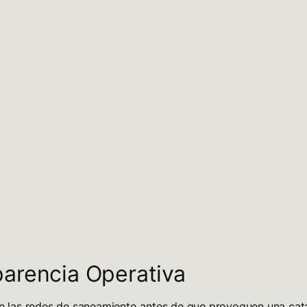
parencia Operativa
en las redes de saneamiento antes de que provoquen una catás