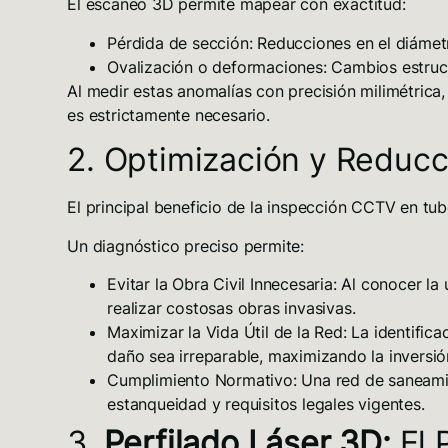
El escaneo 3D permite mapear con exactitud:
Pérdida de sección:
Reducciones en el diámetr
Ovalización o deformaciones:
Cambios estruct
Al medir estas anomalías con precisión milimétrica
es estrictamente necesario.
2. Optimización y Reducc
El principal
beneficio de la inspección CCTV en tube
Un diagnóstico preciso permite:
Evitar la Obra Civil Innecesaria:
Al conocer la 
realizar costosas obras invasivas.
Maximizar la Vida Útil de la Red:
La identifica
daño sea irreparable, maximizando la inversión 
Cumplimiento Normativo:
Una red de saneamie
estanqueidad
y requisitos legales vigentes.
3.
Perfilado Láser 3D:
El 